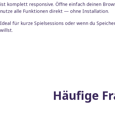
ist komplett responsive. Öffne einfach deinen Brow
nutze alle Funktionen direkt — ohne Installation.
Ideal für kurze Spielsessions oder wenn du Speich
willst.
Häufige Fr