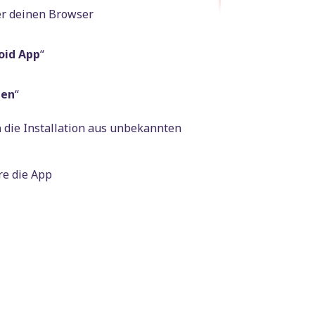
r deinen Browser
oid App
“
den
“
n
die Installation aus unbekannten
re die App