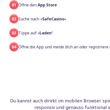
01
Öffne den
App Store
02
Suche nach «
SafeCasino
»
03
Tippe auf «
Laden
“
04
Öffne die App und melde dich an oder registriere 
Du kannst auch direkt im mobilen Browser spiel
responsiv und genauso funktional w