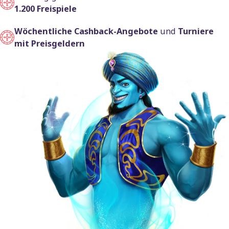
1.200 Freispiele
Wöchentliche Cashback-Angebote
und
Turniere
mit Preisgeldern