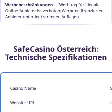
Werbebeschränkungen
— Werbung für illegale
Online-Anbieter ist verboten; Werbung lizenzierter
Anbieter unterliegt strengen Auflagen.
SafeCasino Österreich:
Technische Spezifikationen
Casino Name
Website-URL