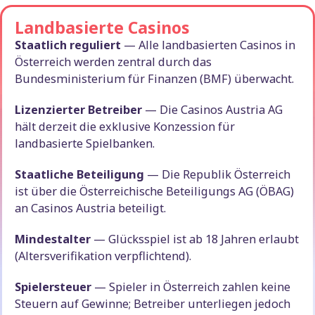
Landbasierte Casinos
Staatlich reguliert
— Alle landbasierten Casinos in
Österreich werden zentral durch das
Bundesministerium für Finanzen (BMF) überwacht.
Lizenzierter Betreiber
— Die Casinos Austria AG
hält derzeit die exklusive Konzession für
landbasierte Spielbanken.
Staatliche Beteiligung
— Die Republik Österreich
ist über die Österreichische Beteiligungs AG (ÖBAG)
an Casinos Austria beteiligt.
Mindestalter
— Glücksspiel ist ab 18 Jahren erlaubt
(Altersverifikation verpflichtend).
Spielersteuer
— Spieler in Österreich zahlen keine
Steuern auf Gewinne; Betreiber unterliegen jedoch