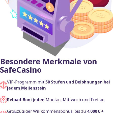
Besondere Merkmale von
SafeCasino
VIP-Programm mit
50 Stufen und Belohnungen bei
jedem Meilenstein
Reload-Boni jeden
Montag, Mittwoch und Freitag
Großzügiger Willkommensbonus: bis zu
4.000 € +