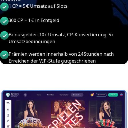
1 CP = 5 € Umsatz auf Slots
300 CP = 1 € in Echtgeld
Bonusgelder: 10x Umsatz, CP-Konvertierung: 5x
Umsatzbedingungen
Prämien werden innerhalb von 24 Stunden nach
Erreichen der VIP-Stufe gutgeschrieben