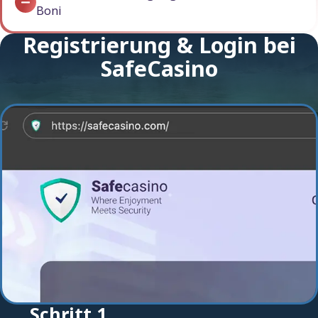
Boni
Registrierung & Login bei
SafeCasino
Schritt 1