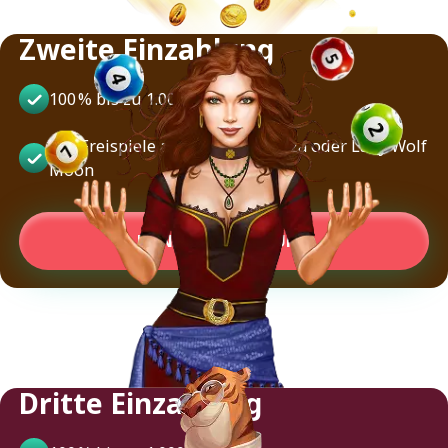
Zweite Einzahlung
100 % bis zu 1.000 €
300 Freispiele auf Sweet Bonanza oder Lady Wolf
Moon
BONUS-AKTIVIERUNG
Dritte Einzahlung