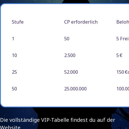
Stufe
CP erforderlich
Belo
1
50
5 Fre
10
2.500
5 €
25
52.000
150 €
50
25.000.000
100.0
Die vollständige VIP-Tabelle findest du auf der
Website.