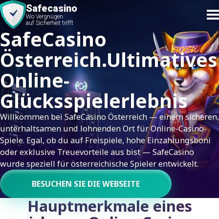
Safecasino
Wo Vergnügen
auf Sicherheit trifft
SafeCasino
Österreich.Ultimatives
Online-
Glücksspielerlebnis
Willkommen bei SafeCasino Österreich — einem sicheren,
unterhaltsamen und lohnenden Ort für Online-Casino-
Spiele. Egal, ob du auf Freispiele, hohe Einzahlungsboni
oder exklusive Treuevorteile aus bist — SafeCasino
wurde speziell für österreichische Spieler entwickelt.
BESUCHEN SIE DIE WEBSEITE
Hauptmerkmale eines