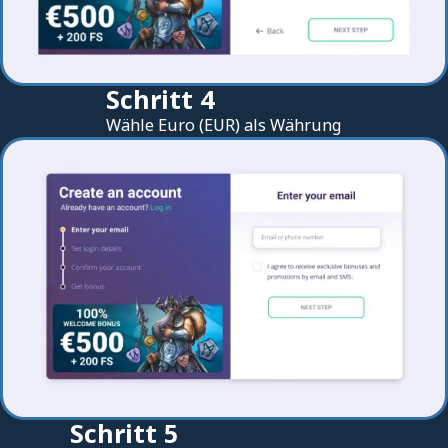
Schritt 4
Wähle Euro (EUR) als Währung
Schritt 5