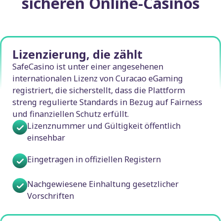
sicheren Online-Casinos
Lizenzierung, die zählt
SafeCasino ist unter einer angesehenen
internationalen Lizenz von Curacao eGaming
registriert, die sicherstellt, dass die Plattform
streng regulierte Standards in Bezug auf Fairness
und finanziellen Schutz erfüllt.
Lizenznummer und Gültigkeit öffentlich
einsehbar
Eingetragen in offiziellen Registern
Nachgewiesene Einhaltung gesetzlicher
Vorschriften