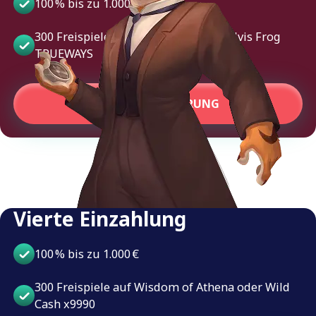
100 % bis zu 1.000 €
300 Freispiele auf Sugar Rush oder Elvis Frog
TRUEWAYS
BONUS-AKTIVIERUNG
Vierte Einzahlung
100 % bis zu 1.000 €
300 Freispiele auf Wisdom of Athena oder Wild
Cash x9990