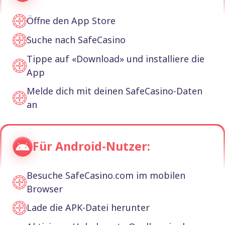
Öffne den App Store
Suche nach SafeCasino
Tippe auf «Download» und installiere die
App
Melde dich mit deinen SafeCasino-Daten
an
Für Android-Nutzer:
Besuche SafeCasino.com im mobilen
Browser
Lade die APK-Datei herunter